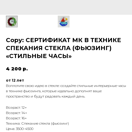
Copy: СЕРТИФИКАТ МК В ТЕХНИКЕ
СПЕКАНИЯ СТЕКЛА (ФЬЮЗИНГ)
«СТИЛЬНЫЕ ЧАСЫ»
4 200
р.
от 12 лет
Воплотите свою идею в стекле: создайте стильные интерьерные часы
в технике фьюзинга, которые идеально дополнят ваше
пространство и будут радовать каждый день.
Возраст: 12+
Возраст: 14+
Возраст: 16+
Техника: Спекание стекла (фьюзинг)
Цена: 3500-4500