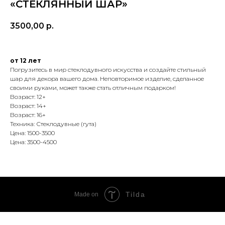
«СТЕКЛЯННЫЙ ШАР»
3500,00
р.
от 12 лет
Погрузитесь в мир стеклодувного искусства и создайте стильный
шар для декора вашего дома. Неповторимое изделие, сделанное
своими руками, может также стать отличным подарком!
Возраст: 12+
Возраст: 14+
Возраст: 16+
Техника: Стеклодувные (гута)
Цена: 1500-3500
Цена: 3500-4500
Tilda
Made on