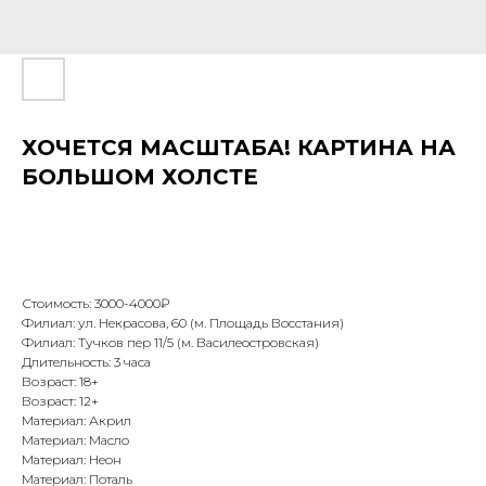
ХОЧЕТСЯ МАСШТАБА! КАРТИНА НА
БОЛЬШОМ ХОЛСТЕ
Стоимость: 3000-4000₽
Филиал: ул. Некрасова, 60 (м. Площадь Восстания)
Филиал: Тучков пер 11/5 (м. Василеостровская)
Длительность: 3 часа
Возраст: 18+
Возраст: 12+
Материал: Акрил
Материал: Масло
Материал: Неон
Материал: Поталь