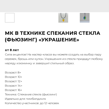
МК В ТЕХНИКЕ СПЕКАНИЯ СТЕКЛА
(ФЬЮЗИНГ) «УКРАШЕНИЕ»
от 8 лет
Сила акцентов! На мастер-классе вы можете создать на выбор пару
сережек, брошь или кулон. Украшения из стекла придадут любому
наряду изюминку и завершит стильный образ.
Возраст: 8+
Возраст: 10+
Возраст: 12+
Возраст: 14+
Возраст: 16+
Техника: Спекание стекла (фьюзинг)
Идеально для: тимбилдинга
Количество участников: до 12 человек