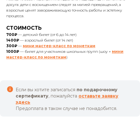
досуга: дети с восхищением следят за магией превращений, а
взрослые ценят завораживающую точность работы и эстетику
процесса.
СТОИМОСТЬ
700₽
— детский билет (от 6 до 14 лет)
1400₽
— взрослый билет (от 14 лет)
300₽
—
мини мастер-класс по монеткам
1000₽
— билет для участников школьных групп (шоу +
мини
мастер-класс по монеткам
)
Если вы хотите записаться
по подарочному
сертификату
, пожалуйста
оставьте заявку
здесь
Предоплата в таком случае не понадобится.