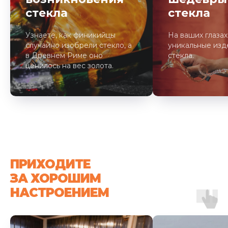
стекла
стекла
Узнаете, как финикийцы
На ваших глазах
случайно изобрели стекло, а
уникальные изд
в Древнем Риме оно
стекла.
ценилось на вес золота.
ПРИХОДИТЕ
ЗА ХОРОШИМ
НАСТРОЕНИЕМ