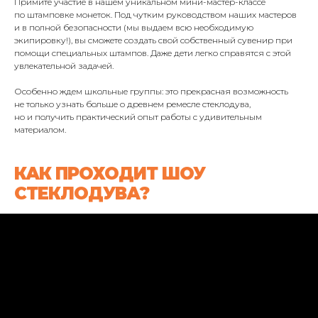
Примите участие в нашем уникальном мини-мастер-классе
по штамповке монеток. Под чутким руководством наших мастеров
и в полной безопасности (мы выдаем всю необходимую
экипировку!), вы сможете создать свой собственный сувенир при
помощи специальных штампов. Даже дети легко справятся с этой
увлекательной задачей.
Особенно ждем школьные группы: это прекрасная возможность
не только узнать больше о древнем ремесле стеклодува,
но и получить практический опыт работы с удивительным
материалом.
КАК ПРОХОДИТ ШОУ
СТЕКЛОДУВА?