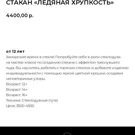
СТАКАН «ЛЕДЯНАЯ ХРУПКОСТЬ»
4400,00
р.
купить
от 12 лет
Заморозьте время в стекле! Попробуйте себя в роли стеклодува
на мастер-классе по созданию стакана с эффектом треснувшего
льда. Вы научитесь работать с горячим стеклом и добавите изделию
индивидуальности с помощью яркой цветной крошки, создавая
неповторимые узоры.
Возраст: 12+
Возраст: 14+
Возраст: 16+
Техника: Стеклодувные (гута)
Цена: 3500-4500