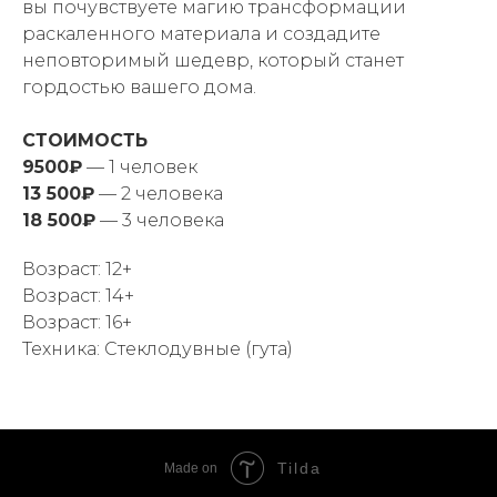
вы почувствуете магию трансформации
раскаленного материала и создадите
неповторимый шедевр, который станет
гордостью вашего дома.
СТОИМОСТЬ
9500₽
— 1 человек
13 500₽
— 2 человека
18 500₽
— 3 человека
Возраст: 12+
Возраст: 14+
Возраст: 16+
Техника: Стеклодувные (гута)
Tilda
Made on