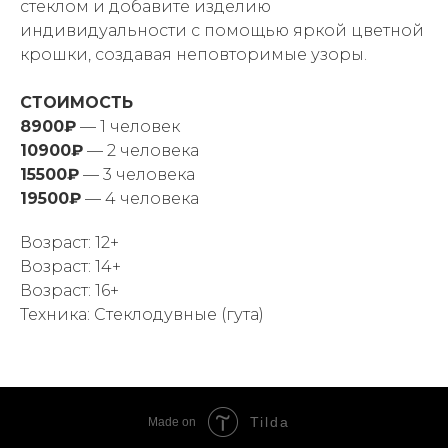
стеклом и добавите изделию
индивидуальности с помощью яркой цветной
крошки, создавая неповторимые узоры.
СТОИМОСТЬ
8900₽
— 1 человек
10900₽
— 2 человека
15500₽
— 3 человека
19500₽
— 4 человека
Возраст: 12+
Возраст: 14+
Возраст: 16+
Техника: Стеклодувные (гута)
Tilda
Made on