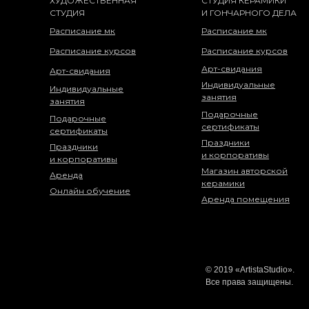
ХУДОЖЕСТВЕННАЯ
СТУДИЯ КЕРАМИКИ
СТУДИЯ
И ГОНЧАРНОГО ДЕЛА
Расписание мк
Расписание мк
Расписание курсов
Расписание курсов
Арт-свидания
Арт-свидания
Индивидуальные
Индивидуальные
занятия
занятия
Подарочные
Подарочные
сертификаты
сертификаты
Праздники
Праздники
и корпоративы
и корпоративы
Магазин авторской
Аренда
керамики
Онлайн обучение
Аренда помещения
© 2019 «ArtistaStudio».
Все права защищены.