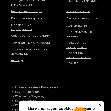
ЛЕКЦИИ ПО КУЛЬТУРЕ
СТУДИЯ ПАРФЮМА
И ИСКУССТВУ
Расписание лекций
Расписание мк
Расписание курсов
Расписание курсов
Подарочные
Арт-свидания
сертификаты
Индивидуальные
Корпоративные лекции
занятия
Подарочные
Небанальные экскурсии
сертификаты
Арт-завтраки и винные
Праздники
дегустации
и корпоративы
Аренда
Аренда
ИП Вишнякова Анна Валерьевна
ИНН 701714007404
ООО Артиста Хэндмэйд
ИНН 7843020853
ООО Артиста Гласс
Мы используем cookies. Это нужно
ИНН 4705123016