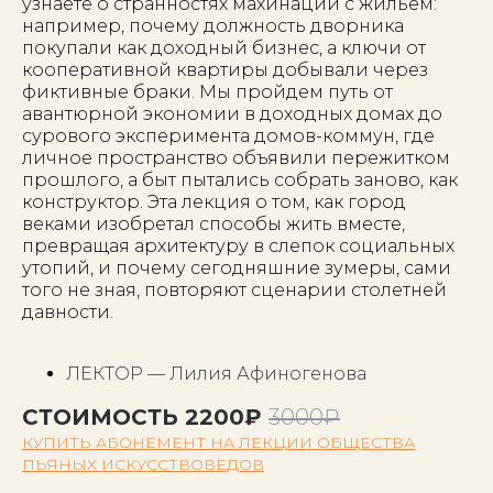
узнаете о странностях махинаций с жильем:
например, почему должность дворника
покупали как доходный бизнес, а ключи от
кооперативной квартиры добывали через
фиктивные браки. Мы пройдем путь от
авантюрной экономии в доходных домах до
сурового эксперимента домов-коммун, где
личное пространство объявили пережитком
прошлого, а быт пытались собрать заново, как
конструктор. Эта лекция о том, как город
веками изобретал способы жить вместе,
превращая архитектуру в слепок социальных
утопий, и почему сегодняшние зумеры, сами
того не зная, повторяют сценарии столетней
давности.
ЛЕКТОР — Лилия Афиногенова
СТОИМОСТЬ 2200₽
3000₽
КУПИТЬ АБОНЕМЕНТ НА ЛЕКЦИИ ОБЩЕСТВА
ПЬЯНЫХ ИСКУССТВОВЕДОВ