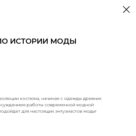
ПО ИСТОРИИ МОДЫ
ММА
волюции костюма, начиная с одежды древних
обсуждением работы современной модной
подойдет для настоящих энтузиастов моды!