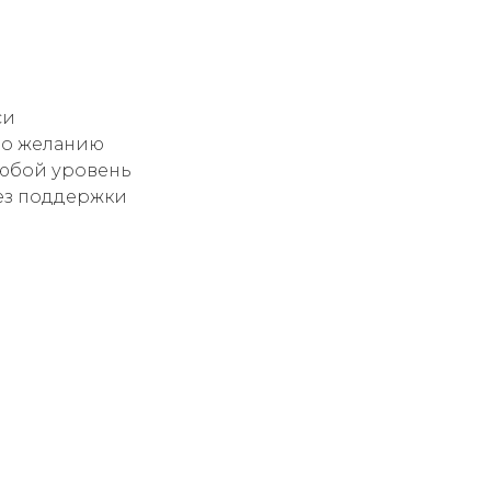
си
по желанию
Любой уровень
ез поддержки