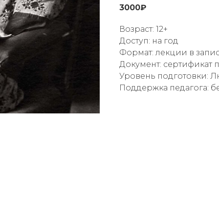
3000₽
Возраст: 12+
Доступ: на год
Формат: лекции в запи
Документ: сертификат 
Уровень подготовки: 
Поддержка педагога: б