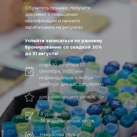
Обучитесь технике, получите
документ о повышении
квалификации и начните
зарабатывать на рисунках.
Успейте записаться по раннему
бронированию со скидкой 30%
до 31 августа!
старт 10 августа и 30
сентября, 19:00 или
индивидуально в любую
удобную для вас дату/время
для начинающего уровня, 16+
9 уроков,
36 академических часов
Некрасова ул., 60