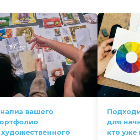
нализ вашего
Подход
ортфолио
для нач
 художественного
кто уже