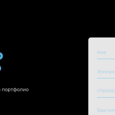
Ю
Ю
р портфолио