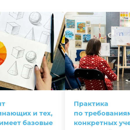
ит
Практика
инающих и тех,
по требования
 имеет базовые
конкретных уч