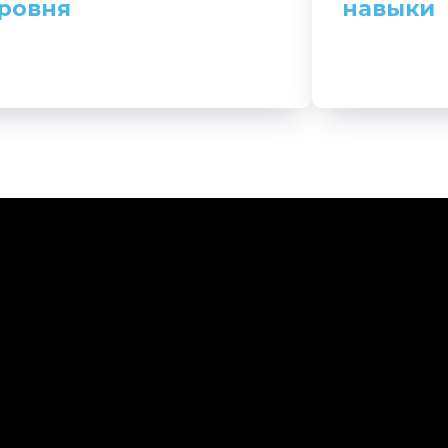
ровня
навыки