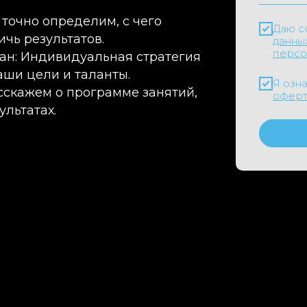
 точно определим, с чего
Даю с
ичь результатов.
данны
персо
ан: Индивидуальная стратегия
аши цели и таланты.
Я озн
асскажем о программе занятий,
офер
льтатах.