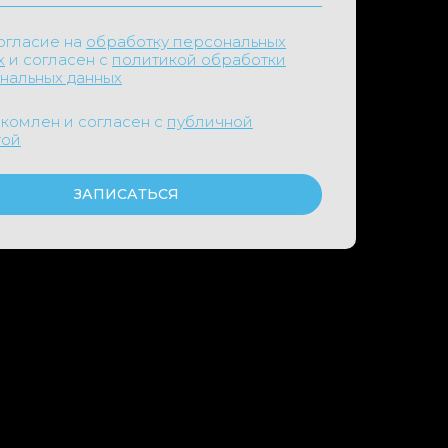
огласие на
обработку персональных
х
и согласен с
политикой обработки
нальных данных
акомлен и согласен с
публичной
той
ЗАПИСАТЬСЯ