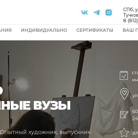
СПб, у
Тучков
8 (812
АНИЯ
ИНДИВИДУАЛЬНО
СЕРТИФИКАТЫ
ВАШ 
ст
ин
Ю
ул
ННЫЕ ВУЗЫ
60
24
? Опытный художник, выпускник
дл