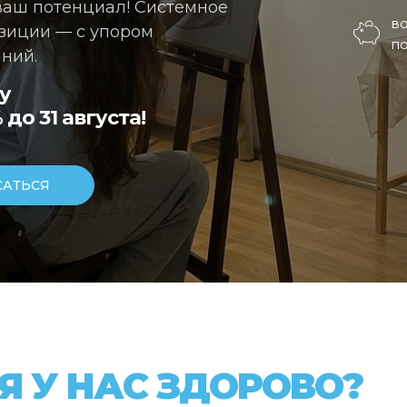
ваш потенциал! Системное
в
озиции — с упором
по
ний.
у
о 31 августа!
САТЬСЯ
Я У НАС ЗДОРОВО?