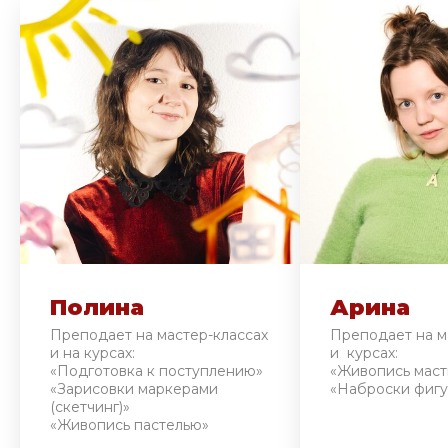
Полина
Арина
Преподает на мастер-классах
Преподает на м
и на курсах:
и курсах:
«Подготовка к поступлению»
«Живопись маст
«Зарисовки маркерами
«Наброски фигу
(скетчинг)»
«Живопись пастелью»