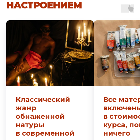
НАСТРОЕНИЕМ
Классический
Все мате
жанр
включен
обнаженной
в стоимо
натуры
курса, п
в современной
ничего