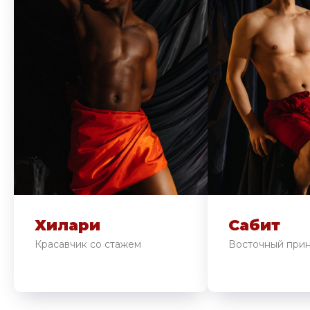
Хилари
Сабит
Красавчик со стажем
Восточный при