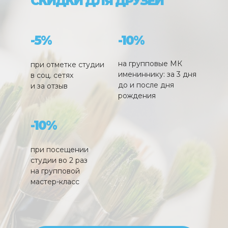
СКИДКИ ДЛЯ ДРУЗЕЙ
-5%
-10%
на групповые МК
при отметке студии
имениннику: за 3 дня
в соц. сетях
до и после дня
и за отзыв
рождения
-10%
при посещении
студии во 2 раз
на групповой
мастер-класс