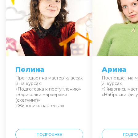
Полина
Арина
Преподает на мастер-классах
Преподает на м
и на курсах:
и курсах:
«Подготовка к поступлению»
«Живопись маст
«Зарисовки маркерами
«Наброски фигу
(скетчинг)»
«Живопись пастелью»
ПОДРОБНЕЕ
ПОДРО