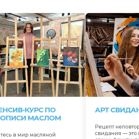
ЕНСИВ-КУРС ПО
АРТ СВИДА
ОПИСИ МАСЛОМ
Рецепт неповто
свидания — это
тесь в мир масляной