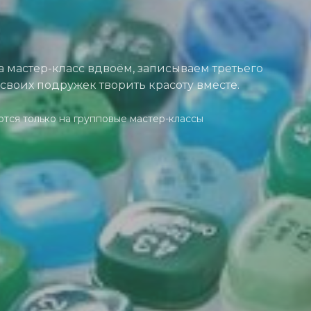
 мастер-класс вдвоём, записываем третьего
своих подружек творить красоту вместе.
ются только на групповые мастер-классы