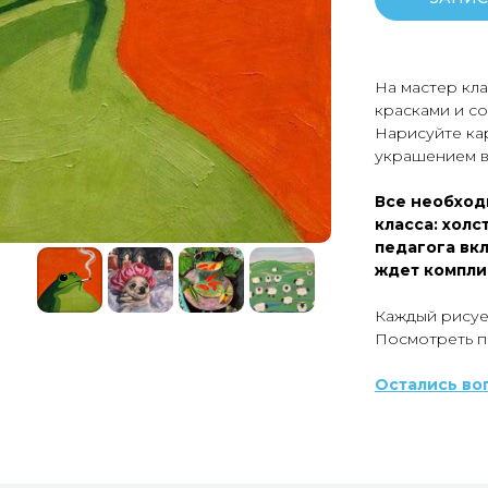
На мастер кл
красками и со
Нарисуйте ка
украшением в
Все необход
класса: холс
педагога вк
ждет комплим
Каждый рисуе
Посмотреть 
Остались во