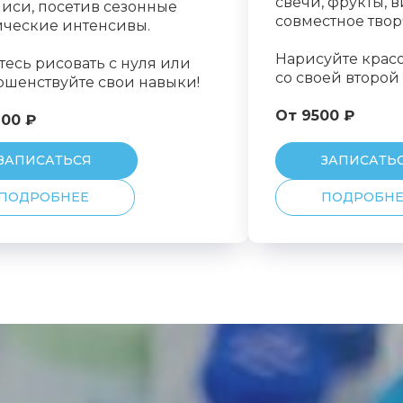
свечи, фрукты, в
иси, посетив сезонные
совместное твор
ические интенсивы.
Нарисуйте красо
тесь рисовать с нуля или
со своей второй
ршенствуйте свои навыки!
От 9500 ₽
200 ₽
ЗАПИСАТЬСЯ
ЗАПИСАТЬ
ПОДРОБНЕЕ
ПОДРОБНЕ