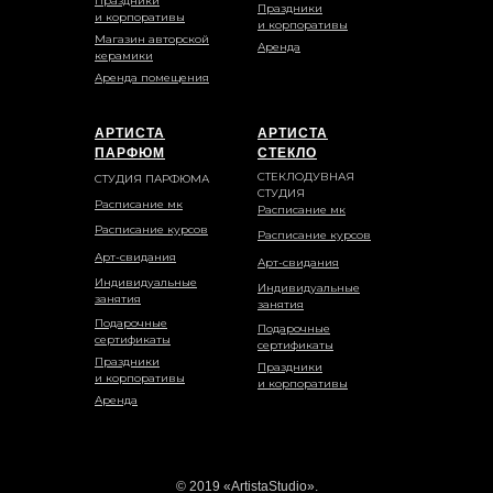
Праздники
Праздники
и корпоративы
и корпоративы
Магазин авторской
Аренда
керамики
Аренда помещения
АРТИСТА
АРТИСТА
ПАРФЮМ
СТЕКЛО
СТЕКЛОДУВНАЯ
СТУДИЯ ПАРФЮМА
СТУДИЯ
Расписание мк
Расписание мк
Расписание курсов
Расписание курсов
Арт-свидания
Арт-свидания
Индивидуальные
Индивидуальные
занятия
занятия
Подарочные
Подарочные
сертификаты
сертификаты
Праздники
Праздники
и корпоративы
и корпоративы
Аренда
© 2019 «ArtistaStudio».