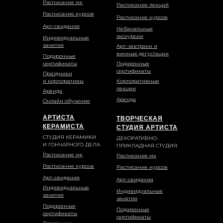
Расписание мк
Расписание лекций
Расписание курсов
Расписание курсов
Арт-свидания
Небанальные
экскурсии
Индивидуальные
занятия
Арт-завтраки и
винные дегустации
Подарочные
сертификаты
Подарочные
сертификаты
Праздники
и корпоративы
Корпоративные
лекции
Аренда
Аренда
Онлайн обучение
АРТИСТА
ТВОРЧЕСКАЯ
КЕРАМИСТА
СТУДИЯ АРТИСТА
СТУДИЯ КЕРАМИКИ
ДЕКОРАТИВНО-
И ГОНЧАРНОГО ДЕЛА
ПРИКЛАДНАЯ СТУДИЯ
Расписание мк
Расписание мк
Расписание курсов
Расписание курсов
Арт-свидания
Арт-свидания
Индивидуальные
Индивидуальные
занятия
занятия
Подарочные
Подарочные
сертификаты
сертификаты