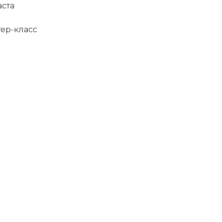
аста
тер-класс