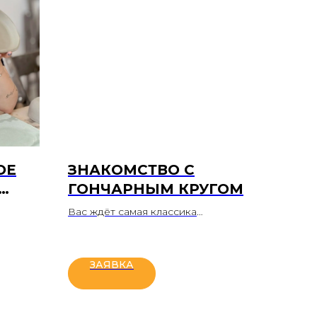
ОЕ
ЗНАКОМСТВО С
ГОНЧАРНЫМ КРУГОМ
Вас ждёт самая классика
и
гончарного ремесла.
век)
На мастер-классе вы под
амике
руководством опытного гончара
ЗАЯВКА
освоите азы работы за кругом
ференс
и сможете собственными руками
ажем
попробовать «вытянуть» изделие
без деталей: стакан, вазочку,