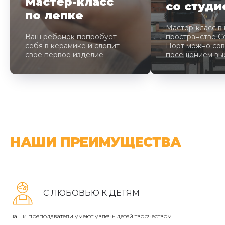
Мастер-класс
со студи
по лепке
Мастер-класс в
Ваш ребенок попробует
пространстве С
себя в керамике и слепит
Порт можно сов
свое первое изделие
посещением выс
НАШИ ПРЕИМУЩЕСТВА
С ЛЮБОВЬЮ К ДЕТЯМ
наши преподаватели умеют увлечь детей творчеством