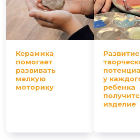
Керамика
Развитие
помогает
творческ
развивать
потенциа
мелкую
у каждог
моторику
ребенка
получитс
изделие