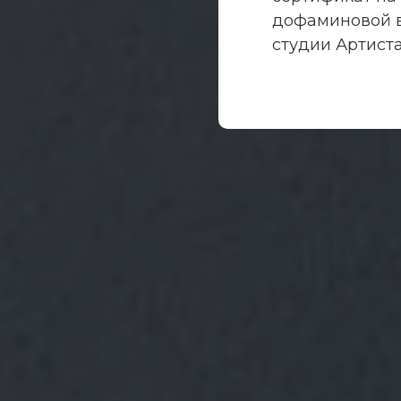
дофаминовой в
студии Артиста