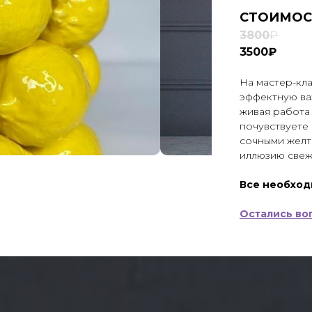
СТОИМОС
3800
₽
3500₽
На мастер-кла
эффектную ва
живая работа 
почувствуете
сочными желт
иллюзию свеж
Все необход
Остались во