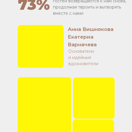
73%
гостей возвращаются к нам снова,
продолжая твроить и вытворять
вместе с нами
Анна Вишнякова
Екатериа
Варначева
Основатели
и идейные
вдохновители