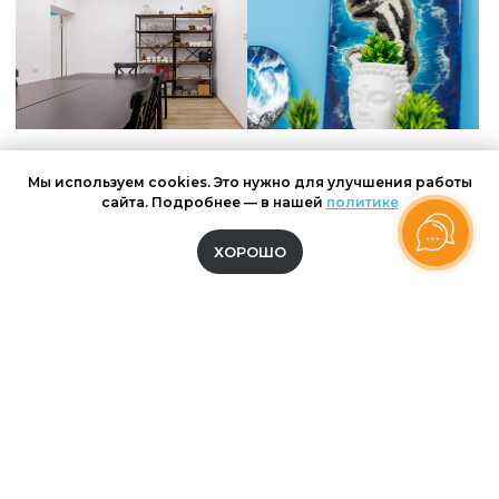
Мы используем cookies. Это нужно для улучшения работы
сайта. Подробнее — в нашей
политике
ВАШИ ОТЗЫВЫ
ХОРОШО
И ВПЕЧАТЛЕНИЯ
Спасибо, что делитесь с нами фото
и позитивом, пополняете нашу
коллекцию отзывов!