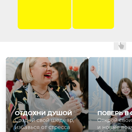
ОТДОХНИ ДУШОЙ
ПОВЕРЬ В 
Создай свой шедевр,
Открой свои
избавься от стресса
и новые воз