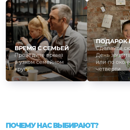
ПОДАРОК 
ВРЕМЯ С СЕМЬЕЙ
Сделайте с
Проведите время
День защит
в узком семейном
или по око
кругу
четверти
ПОЧЕМУ НАС ВЫБИРАЮТ?