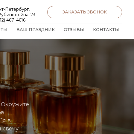
кт-Петербург,
ЗАКАЗАТЬ ЗВОНОК
 Рубинштейна, 23
12) 467−4616
АТЫ
ВАШ ПРАЗДНИК
ОТЗЫВЫ
КОНТАКТЫ
. Окружите
в.
бя в
 свечу