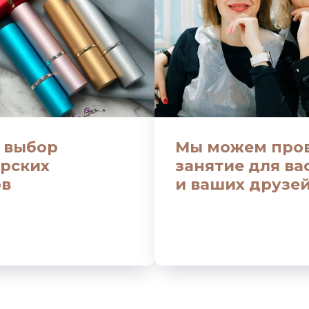
 выбор
Мы можем про
рских
занятие для ва
ов
и ваших друзе