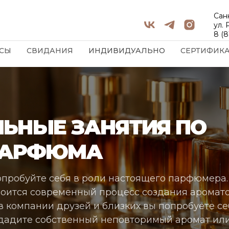
Сан
ул.
8 (8
СЫ
СВИДАНИЯ
ИНДИВИДУАЛЬНО
СЕРТИФИК
ЬНЫЕ ЗАНЯТИЯ ПО
ПАРФЮМА
опробуйте себя в роли настоящего парфюмера
троится современный процесс создания аромато
в компании друзей и близких вы попробуете се
дадите собственный неповторимый аромат или