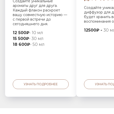
Создайте уникальные
ароматы друг для друга.
Создайте уника
Каждый флакон раскроет
диффузор для д
вашу совместную историю —
будет хранить 
с первой встречи до
воспоминания о
сегодняшнего дня.
12500₽ -
30 м
12 500₽
- 10 мл
15 500₽
- 30 мл
18 600₽
- 50 мл
УЗНАТЬ ПОДРОБНЕЕ
УЗНАТЬ П