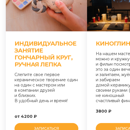
ИНДИВИДУАЛЬНОЕ
КИНОГЛИ
ЗАНЯТИЕ
На нашем масте
ГОНЧАРНЫЙ КРУГ,
можно и кружку
РУЧНАЯ ЛЕПКА
и фильм посмот
это за один веч
Слепите свое первое
и залипаем, жу
керамическое творение один
и забираем
на один с мастером или
домой керамику
в компании друзей
своими руками 
и близких.
не киношный
В удобный день и время!
счастливый фина
3800 ₽
от 4200 ₽
ЗАПИСАТЬСЯ
ЗАПИС