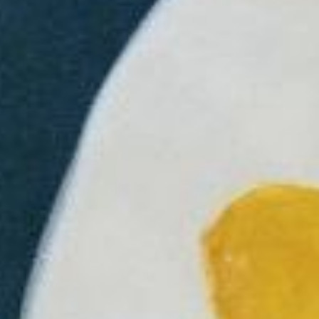
ЛЕПКА ИЗ ПЛАСТА
Техника заключается в раскатывании
глины в пласт, из которого вырезается
тарелочка! Вы придаете ей нужную форму,
поднимаете стенки и декорируете по
своему вкусу.
Используется на мастер-классах
по созданию тарелок, кашпо,
подсвечников, домиков и ваз, а также
ваз 18+.