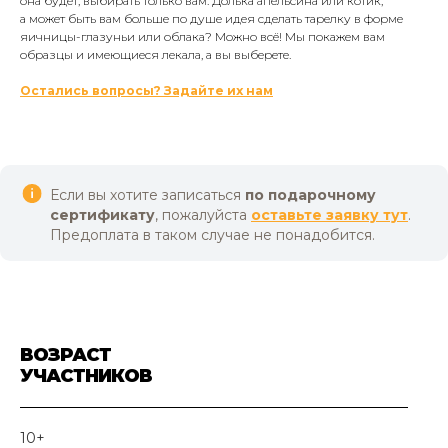
она будет, выбирать только вам. Долька апельсина или котик,
а может быть вам больше по душе идея сделать тарелку в форме
яичницы-глазуньи или облака? Можно всё! Мы покажем вам
образцы и имеющиеся лекала, а вы выберете.
Остались вопросы? Задайте их нам
Если вы хотите записаться
по подарочному
сертификату
, пожалуйста
оставьте заявку тут
.
Предоплата в таком случае не понадобится.
ВОЗРАСТ
УЧАСТНИКОВ
10+