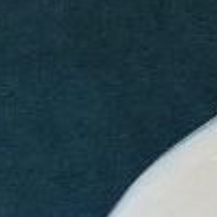
техниках лепки. Мы создали эту памятку,
чтобы наглядно показать, в какой технике
вы будете работать на конкретном мастер-
классе!
ЛЕПКА ИЗ КОМА
Вы создаете изделие из круглого комочка
глины — вытягиваете стенки, расширяете
форму исходя из своей задумки. Осталось
только украсить!
Используется на мастер-классах
по созданию кружек, баночек и мисок.