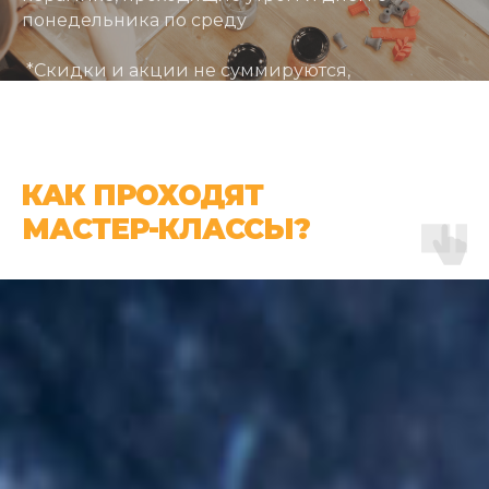
понедельника по среду
*Скидки и акции не суммируются,
распространяются только на групповые
мастер-классы
КАК ПРОХОДЯТ
ЗАПИСАТЬСЯ
МАСТЕР-КЛАССЫ?