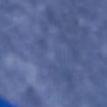
ЛЕПКА ИЗ ПЛАСТА
Техника заключается в раскатывании
глины в пласт, из которого вырезается
тарелочка! Вы придаете ей нужную форму,
поднимаете стенки и декорируете по
своему вкусу.
Используется на мастер-классах
по созданию тарелок, кашпо,
подсвечников, домиков и ваз, а также
ваз 18+.