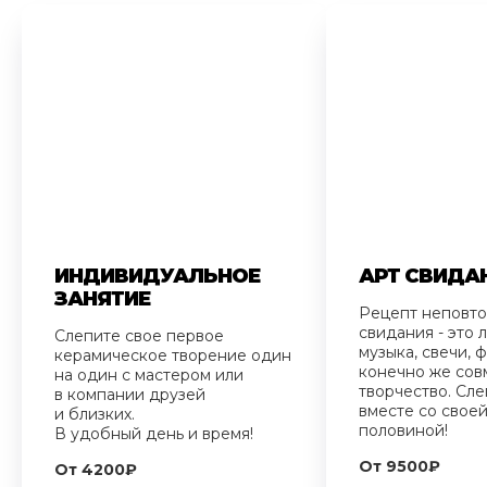
ИНДИВИДУАЛЬНОЕ
АРТ СВИДА
ЗАНЯТИЕ
Рецепт неповт
свидания - это
Слепите свое первое
музыка, свечи, ф
керамическое творение один
конечно же сов
на один с мастером или
творчество. Сле
в компании друзей
вместе со свое
и близких.
половиной!
В удобный день и время!
От 9500₽
От 4200₽