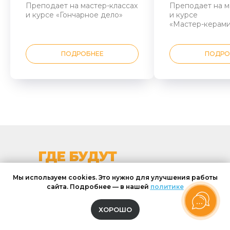
Преподает на мастер-классах
Преподает на м
и курсе «Гончарное дело»
и курсе
«Мастер-керами
ПОДРОБНЕЕ
ПОДРО
ГДЕ БУДУТ
ПРОХОДИТЬ
Мы используем cookies. Это нужно для улучшения работы
ЗАНЯТИЯ
сайта. Подробнее — в нашей
политике
ХОРОШО