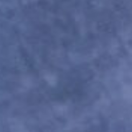
ЛЕПКА ИЗ КОМА
Вы создаете изделие из круглого комочка
глины — вытягиваете стенки, расширяете
форму исходя из своей задумки. Осталось
только украсить!
Используется на мастер-классах
по созданию кружек, баночек и мисок.