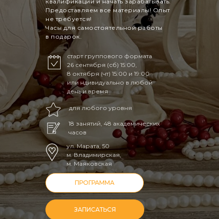
квалификации и начать зарабатывать.
Предоставляем все материалы! Опыт
не требуется!
Часы для самостоятельной работы
в подарок.
старт группового формата
26 сентября (сб) 15:00,
8 октября (чт) 15:00 и 19:00
или ндивидуально в любой
день и время
для любого уровня
18 занятий, 48 академических
часов
ул. Марата, 50
м. Владимирская,
м. Маяковская
ПРОГРАММА
ЗАПИСАТЬСЯ