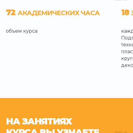
72
18
АКАДЕМИЧЕСКИХ ЧАСА
объем курса
кажд
Подг
техн
плас
круг
дек
НА ЗАНЯТИЯХ
КУРСА ВЫ УЗНАЕТЕ