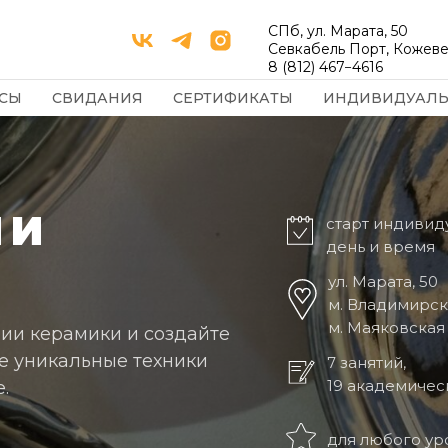
СПб, ул. Марата, 50
Севкабель Порт, Кожеве
8 (812) 467−4616
СЫ
СВИДАНИЯ
СЕРТИФИКАТЫ
ИНДИВИДУАЛ
 И
старт индивид
день и время
ул. Марата, 50
м. Владимирск
м. Маяковская
ии керамики и создайте
е уникальные техники
7 занятий,
19 академичес
.
для любого ур