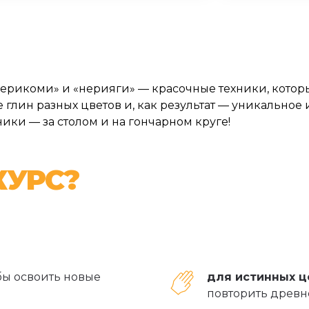
«нерикоми» и «нерияги» — красочные техники, кото
глин разных цветов и, как результат — уникальное
ники — за столом и на гончарном круге!
КУРС?
бы освоить новые
для истинных ц
повторить древ