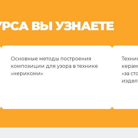
УРСА ВЫ УЗНАЕТЕ
Основные методы построения
Техни
композиции для узора в технике
керам
«нерикоми»
«за ст
издел