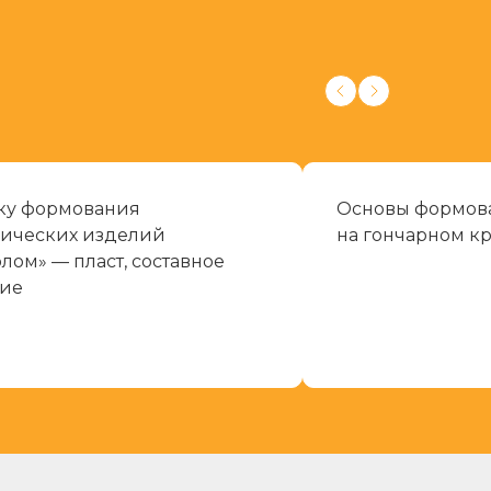
ку формования
Основы формов
ических изделий
на гончарном кр
олом» — пласт, составное
ие