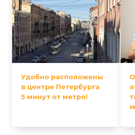
Удобно расположены
О
в центре Петербурга
а
5 минут от метро!
т
м