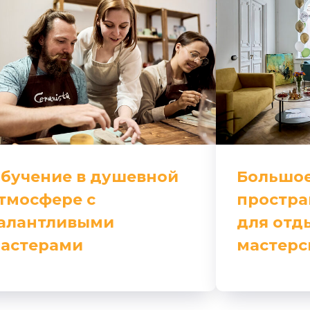
бучение в душевной
Большое
тмосфере с
простра
алантливыми
для отды
астерами
мастерс