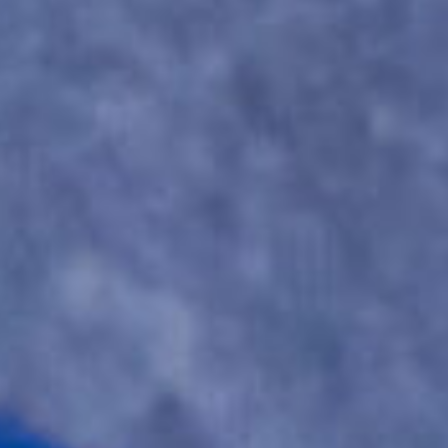
ЛЕПКА ИЗ ПЛАСТА
Техника заключается в раскатывании
глины в пласт, из которого вырезается
тарелочка! Вы придаете ей нужную форму,
поднимаете стенки и декорируете по
своему вкусу.
Используется на мастер-классах
по созданию тарелок, кашпо,
подсвечников, домиков и ваз, а также
ваз 18+.