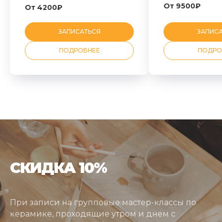
От 9500₽
От 4200₽
ЗАПИСАТЬСЯ
ЗАПИС
ПОДРОБНЕЕ
ПОДРО
СКИДКА 10%
При записи на групповые мастер-классы по
керамике, проходящие утром и днем с