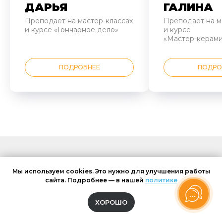
ДАРЬЯ
ГАЛИНА
Преподает на мастер-классах
Преподает на м
и курсе «Гончарное дело»
и курсе
«Мастер-керами
ПОДРОБНЕЕ
ПОДРО
ГДЕ БУДУТ
Мы используем cookies. Это нужно для улучшения работы
ПРОХОДИТЬ
сайта. Подробнее — в нашей
политике
ЗАНЯТИЯ
ХОРОШО