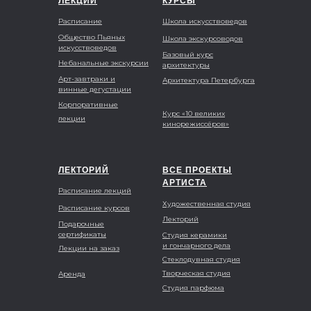
ЛЕКЦИИ
КУРСЫ
Расписание
Школа искусствоведов
Общество Пьяных
Школа экскурсоводов
искусствоведов
Базовый курс
Небанальные экскурсии
архитектуры
Арт-завтраки и
Архитектура Петербурга
винные дегустации
Корпоративные
Курс «10 великих
лекции
кинорежиссёров»
ЛЕКТОРИЙ
ВСЕ ПРОЕКТЫ
АРТИСТА
Расписание лекций
Художественная студия
Расписание курсов
Лекторий
Подарочные
сертификаты
Студия керамики
и гончарного дела
Лекции на заказ
Стеклодувная студия
Творческая студия
Аренда
Студия парфюма