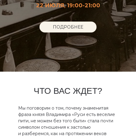
22 ИЮЛЯ, 19:00-21:00
ПОДРОБНЕЕ
ЧТО ВАС ЖДЕТ?
Мы поговорим о том, почему знаменитая
фраза князя Владимира «Руси есть веселие
пити, не можем без того быти» стала почти
символом отношения к застолью
и разберемся, как на протяжении веков