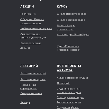
ЛЕКЦИИ
КУРСЫ
Расписание
Школа искусствоведов
Общество Пьяных
Школа экскурсоводов
искусствоведов
Базовый курс
Небанальные экскурсии
архитектуры
Арт-завтраки и
Архитектура Петербурга
винные дегустации
Корпоративные
Курс «10 великих
лекции
кинорежиссёров»
ЛЕКТОРИЙ
ВСЕ ПРОЕКТЫ
АРТИСТА
Расписание лекций
Художественная студия
Расписание курсов
Лекторий
Подарочные
сертификаты
Студия керамики
и гончарного дела
Лекции на заказ
Стеклодувная студия
Творческая студия
Аренда
Студия парфюма