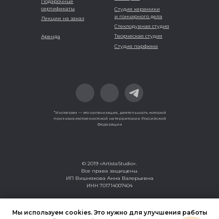
Подарочные
сертификаты
Студия керамики
и гончарного дела
Лекции на заказ
Стеклодувная студия
Творческая студия
Аренда
Студия парфюма
*Инстаграм — это организация, деятельность которой
признана экстремистской на территории Российской
Федерации
© 2019 «ArtistaStudio».
Все права защищены.
ИП Вишнякова Анна Валерьевна
ИНН 701714007404
Политика конфиденциальности
Мы используем cookies. Это нужно для улучшения работы
Пользовательское соглашение