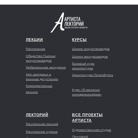
ЛЕКЦИИ
КУРСЫ
Расписание
Школа искусствоведов
Общество Пьяных
Школа экскурсоводов
искусствоведов
Базовый курс
Небанальные экскурсии
архитектуры
Арт-завтраки и
Архитектура Петербурга
винные дегустации
Корпоративные
Курс «10 великих
лекции
кинорежиссёров»
ЛЕКТОРИЙ
ВСЕ ПРОЕКТЫ
АРТИСТА
Расписание лекций
Художественная студия
Расписание курсов
Лекторий