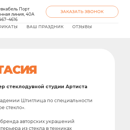
евкабель Порт
ЗАКАЗАТЬ ЗВОНОК
нная линия, 40А
 467−4616
ФИКАТЫ
ВАШ ПРАЗДНИК
ОТЗЫВЫ
ТАСИЯ
ер стеклодувной студии Артиста
адемии Штиглица по специальности
е стекло».
 бренда авторских украшений
терьера из стекла в техниках