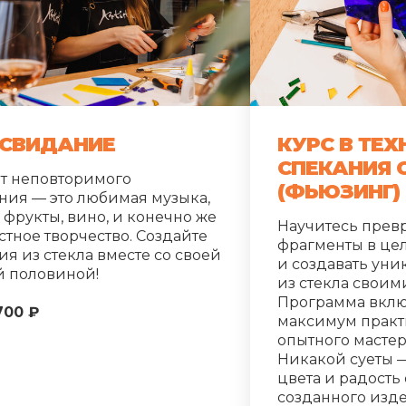
 СВИДАНИЕ
КУРС В ТЕХ
СПЕКАНИЯ 
т неповторимого
(ФЬЮЗИНГ)
ния — это любимая музыка,
 фрукты, вино, и конечно же
Научитесь прев
стное творчество. Создайте
фрагменты в це
ия из стекла вместе со своей
и создавать ун
й половиной!
из стекла своим
Программа вклю
700 ₽
максимум практ
опытного мастер
Никакой суеты —
цвета и радость
созданного изде