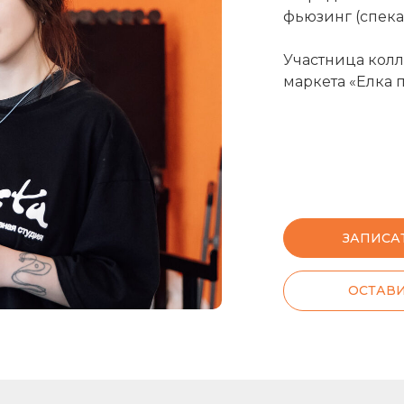
фьюзинг (спека
Участница колл
маркета «Елка п
ЗАПИСА
ОСТАВИ