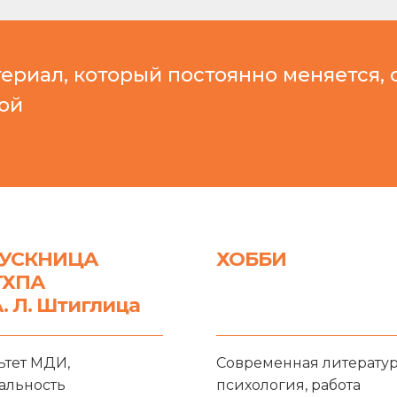
ериал, который постоянно меняется, 
ой
УСКНИЦА
ХОББИ
ГХПА
А. Л. Штиглица
ьтет МДИ,
Современная литератур
альность
психология, работа