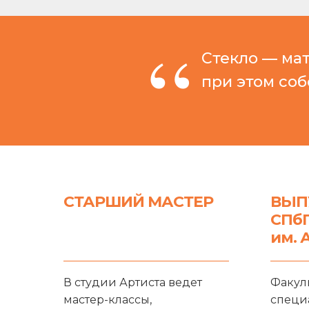
“
Стекло — мат
при этом соб
СТАРШИЙ МАСТЕР
ВЫП
СПб
им. 
В студии Артиста ведет
Факул
мастер-классы,
специ