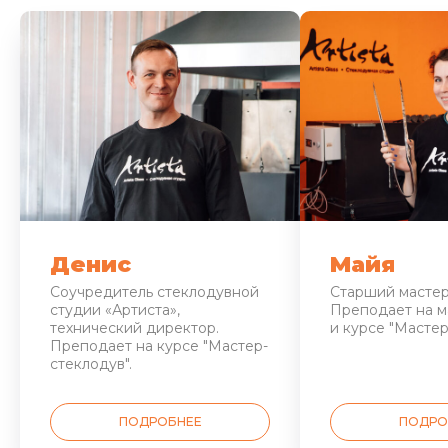
Денис
Майя
Соучредитель стеклодувной
Старший мастер
студии «Артиста»,
Преподает на м
технический директор.
и курсе "Мастер
Преподает на курсе "Мастер-
стеклодув".
ПОДРОБНЕЕ
ПОДРО