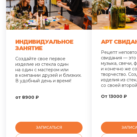
ИНДИВИДУАЛЬНОЕ
АРТ СВИДА
ЗАНЯТИЕ
Рецепт неповт
свидания — это
Создайте свое первое
музыка, свечи, ф
изделие из стекла один
и конечно же с
на один с мастером или
творчество. Со
в компании друзей и близких.
изделия из стек
В удобный день и время!
со своей второ
От 13000 ₽
от 8900 ₽
ЗАПИСАТЬСЯ
ЗАПИС