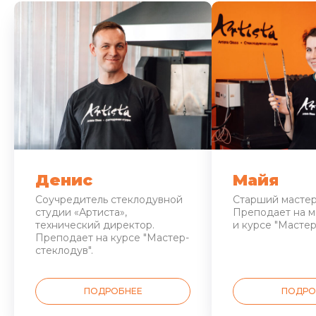
Денис
Майя
Соучредитель стеклодувной
Старший мастер
студии «Артиста»,
Преподает на м
технический директор.
и курсе "Мастер
Преподает на курсе "Мастер-
стеклодув".
ПОДРОБНЕЕ
ПОДРО