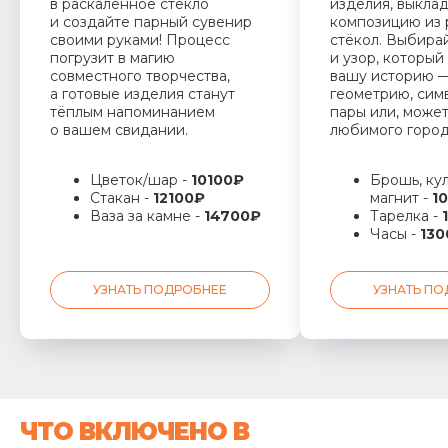
в раскалённое стекло
изделия, выкла
и создайте парный сувенир
композицию из 
своими руками! Процесс
стёкол. Выбира
погрузит в магию
и узор, который
совместного творчества,
вашу историю 
а готовые изделия станут
геометрию, сим
тёплым напоминанием
пары или, может
о вашем свидании.
любимого горо
Цветок/шар -
10100
₽
Брошь, кул
Стакан -
12100
₽
магнит -
1
Ваза за камне -
14700
₽
Тарелка -
Часы -
130
УЗНАТЬ ПОДРОБНЕЕ
УЗНАТЬ П
ЧТО ВКЛЮЧЕНО В