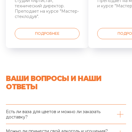
студии «Артиста»,
Преподает на м
технический директор.
и курсе "Мастер
Преподает на курсе "Мастер-
стеклодув".
ПОДРОБНЕЕ
ПОДРО
ВАШИ ВОПРОСЫ И НАШИ
ОТВЕТЫ
Есть ли ваза для цветов и можно ли заказать
доставку?
Можно ли принести свой алкоголь и угощения?