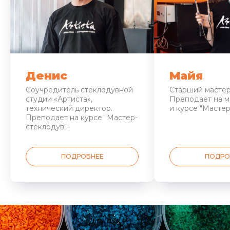
Денис
Майя
Соучредитель стеклодувной
Старший мастер
студии «Артиста»,
Преподает на м
технический директор.
и курсе "Мастер
Преподает на курсе "Мастер-
стеклодув".
ПОДРОБНЕЕ
ПОДРО