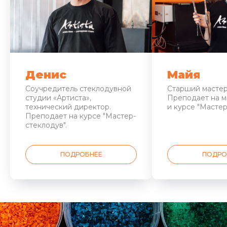
Денис
Майя
Соучредитель стеклодувной
Старший мастер
студии «Артиста»,
Преподает на м
технический директор.
и курсе "Мастер
Преподает на курсе "Мастер-
стеклодув".
ПОДРОБНЕЕ
ПОДРО