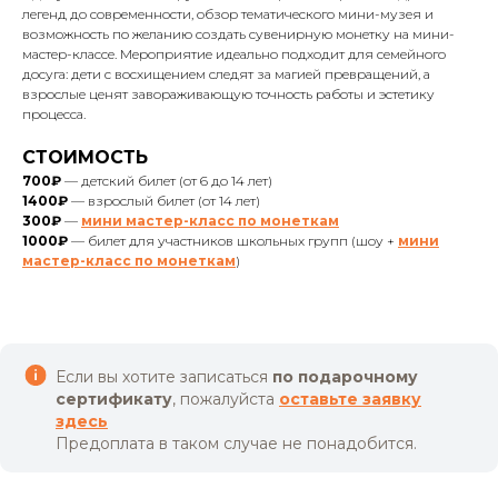
легенд до современности, обзор тематического мини-музея и
возможность по желанию создать сувенирную монетку на мини-
мастер-классе. Мероприятие идеально подходит для семейного
досуга: дети с восхищением следят за магией превращений, а
взрослые ценят завораживающую точность работы и эстетику
процесса.
СТОИМОСТЬ
700₽
— детский билет (от 6 до 14 лет)
1400₽
— взрослый билет (от 14 лет)
300₽
—
мини мастер-класс по монеткам
1000₽
— билет для участников школьных групп (шоу +
мини
мастер-класс по монеткам
)
Если вы хотите записаться
по подарочному
сертификату
, пожалуйста
оставьте заявку
здесь
Предоплата в таком случае не понадобится.