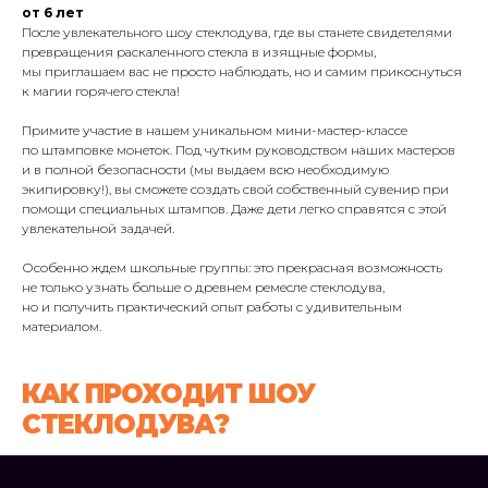
от 6 лет
После увлекательного шоу стеклодува, где вы станете свидетелями
превращения раскаленного стекла в изящные формы,
мы приглашаем вас не просто наблюдать, но и самим прикоснуться
к магии горячего стекла!
Примите участие в нашем уникальном мини-мастер-классе
по штамповке монеток. Под чутким руководством наших мастеров
и в полной безопасности (мы выдаем всю необходимую
экипировку!), вы сможете создать свой собственный сувенир при
помощи специальных штампов. Даже дети легко справятся с этой
увлекательной задачей.
Особенно ждем школьные группы: это прекрасная возможность
не только узнать больше о древнем ремесле стеклодува,
но и получить практический опыт работы с удивительным
материалом.
КАК ПРОХОДИТ ШОУ
СТЕКЛОДУВА?