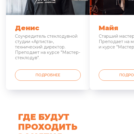
Денис
Майя
Соучредитель стеклодувной
Старший мастер
студии «Артиста»,
Преподает на м
технический директор.
и курсе "Мастер
Преподает на курсе "Мастер-
стеклодув".
ПОДРОБНЕЕ
ПОДРО
ГДЕ БУДУТ
ПРОХОДИТЬ