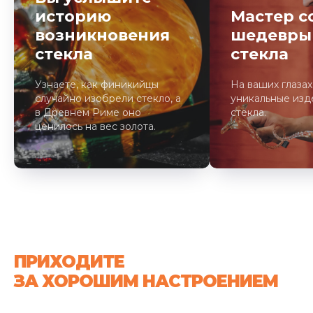
историю
Мастер с
возникновения
шедевры
стекла
стекла
Узнаете, как финикийцы
На ваших глазах
случайно изобрели стекло, а
уникальные изд
в Древнем Риме оно
стекла.
ценилось на вес золота.
ПРИХОДИТЕ
ЗА ХОРОШИМ НАСТРОЕНИЕМ