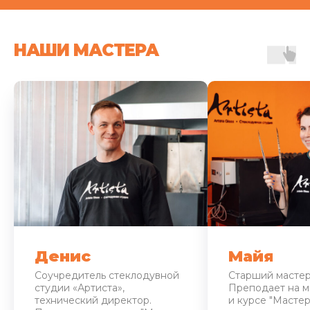
НАШИ МАСТЕРА
Денис
Майя
Соучредитель стеклодувной
Старший мастер
студии «Артиста»,
Преподает на м
технический директор.
и курсе "Мастер