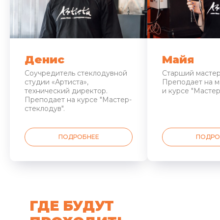
Денис
Майя
Соучредитель стеклодувной
Старший мастер
студии «Артиста»,
Преподает на м
технический директор.
и курсе "Мастер
Преподает на курсе "Мастер-
стеклодув".
ПОДРОБНЕЕ
ПОДРО
ГДЕ БУДУТ