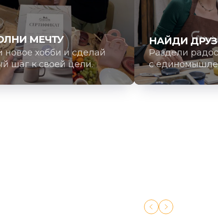
ОЛНИ МЕЧТУ
НАЙДИ ДРУЗ
 новое хобби и сделай
Раздели радос
й шаг к своей цели.
с единомышл