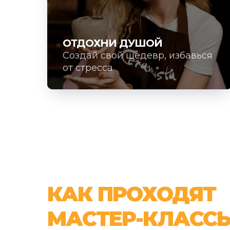
ОТДОХНИ ДУШОЙ
Создай свой шедевр, избавься
от стресса
КАК ПРОХОДЯТ
МАСТЕР-КЛАСС