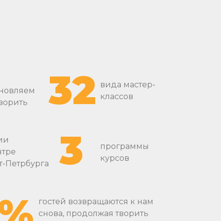
32
вида мастер-
новляем
классов
творить
3
ии
программы
нтре
курсов
т-Петрбурга
3%
гостей возвращаются к нам
снова, продолжая творить