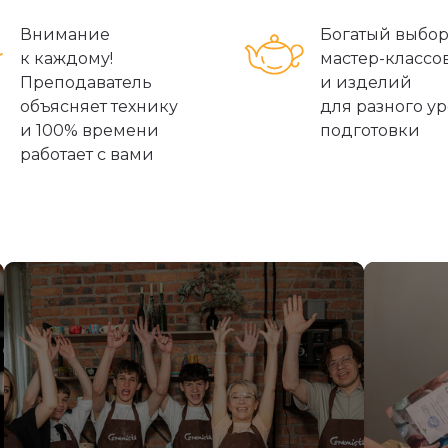
Внимание
Богатый выбо
к каждому!
мастер-классо
Преподаватель
и изделий
объясняет технику
для разного у
и 100% времени
подготовки
работает с вами