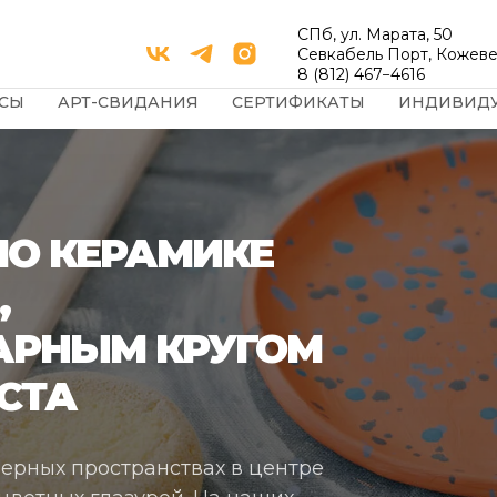
СПб, ул. Марата, 50
Севкабель Порт, Кожеве
8 (812) 467−4616
СЫ
АРТ-СВИДАНИЯ
СЕРТИФИКАТЫ
ИНДИВИД
ПО КЕРАМИКЕ
,
ЧАРНЫМ КРУГОМ
СТА
ерных пространствах в центре