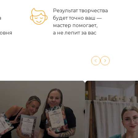
р
Результат творчества
в
будет точно ваш —
мастер помогает,
ровня
а не лепит за вас