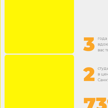
3
года
вдох
вас 
2
студ
в це
Санк
7