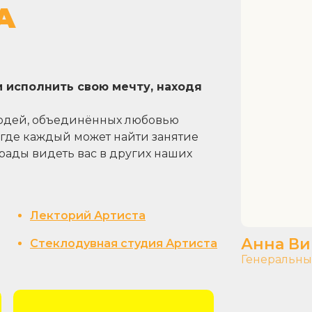
А
 исполнить свою мечту, находя
юдей, объединённых любовью
, где каждый может найти занятие
 рады видеть вас в других наших
Лекторий Артиста
Анна В
Стеклодувная студия Артиста
Генеральны