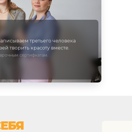
записываем третьего человека
ей творить красоту вместе.
дарочным сертифкатам.
СЕБЯ