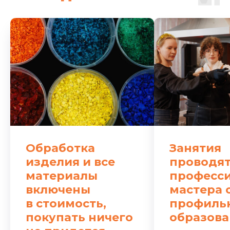
Обработка
Занятия
изделия и все
проводя
материалы
професс
включены
мастера 
в стоимость,
профиль
покупать ничего
образов