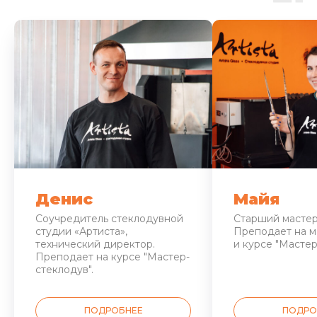
Денис
Майя
Соучредитель стеклодувной
Старший мастер
студии «Артиста»,
Преподает на м
технический директор.
и курсе "Мастер
Преподает на курсе "Мастер-
стеклодув".
ПОДРОБНЕЕ
ПОДРО