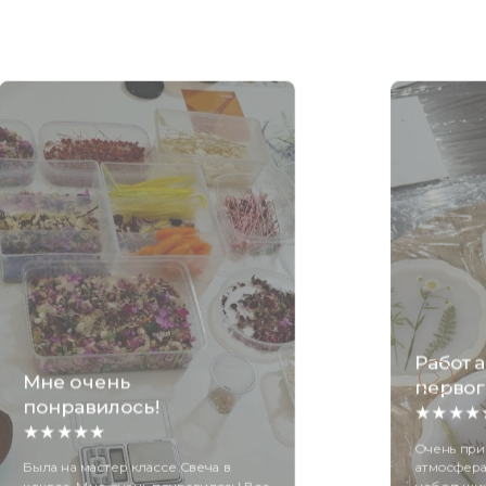
Работа
Мне очень
первог
понравилось!
★★★★
★★★★★
Очень при
Была на мастер классе Свеча в
атмосфера