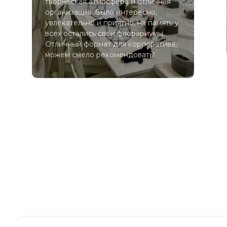
творческая атмосфера и отличная
организация. Было интересно,
увлекательно и приятно, на память у
всех остались свои флорариумы.
Отличный формат для корпоратива,
можем смело рекомендовать!