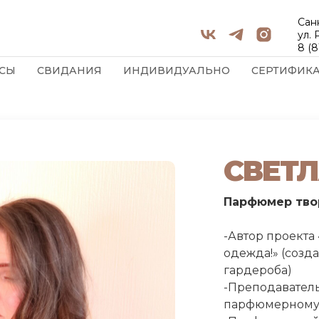
Сан
ул.
8 (8
СЫ
СВИДАНИЯ
ИНДИВИДУАЛЬНО
СЕРТИФИК
СВЕТ
Парфюмер тво
-Автор проекта 
одежда!» (созд
гардероба)
-Преподаватель
парфюмерному 