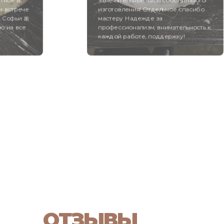
ятное и
замечательные часы собственного
и встрече
изготовления! Отдельное спасибо
 Софьи 🎀
мастеру Надежде за
ю на все
профессионализм, внимательность к
каждой работе, поддержку!
ОТЗЫВЫ