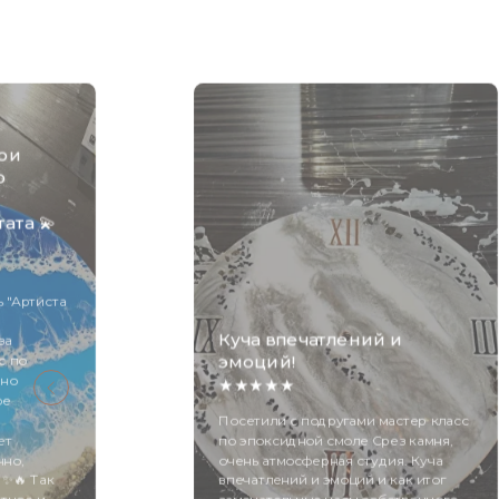
мои
о
ата 💫
 "Артиста
Куча впечатлений и
за
с по
эмоций!
вно
★★★★★
ое
Посетили с подругами мастер класс
ет
по эпоксидной смоле Срез камня,
чно,
очень атмосферная студия. Куча
 ✨🔥 Так
впечатлений и эмоций и как итог