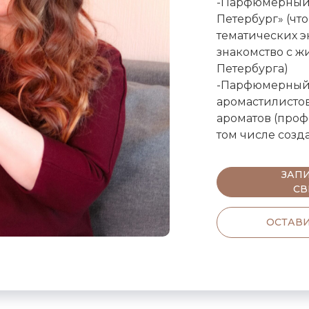
-Парфюмерный 
Петербург» (ч
тематических э
знакомство с 
Петербурга)
-Парфюмерный 
аромастилистов
ароматов (проф
том числе соз
ЗАПИ
СВ
ОСТАВИ