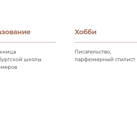
азование
Хобби
кница
Писательство,
бургской школы
парфюмерный стилист
меров