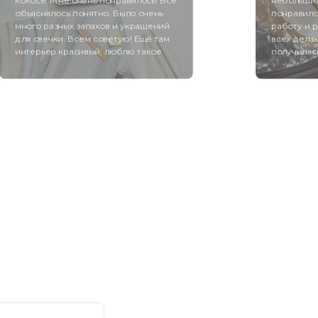
кокосе. Мне очень понравилось! Все
небольших
объяснялось понятно. Было очень
понравило
много разных запахов и украшений
работу и 
для свечки. Всем советую! Ещё там
всех дела
интерьер красивый, люблю такое
получилась