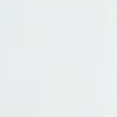
поднимаете стенки и декорируете по
своему вкусу.
Используется на мастер-классах
по созданию тарелок, кашпо,
подсвечников, домиков и ваз, а также
ваз 18+.