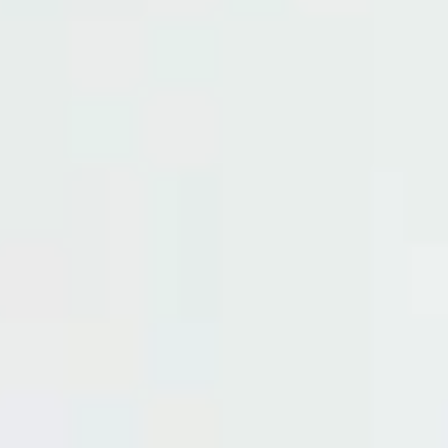
ЛЕПКА ИЗ ПЛАСТА
Техника заключается в раскатывании
глины в пласт, из которого вырезается
тарелочка! Вы придаете ей нужную форму,