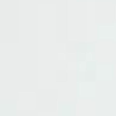
ТЕХНИКИ ЛЕПКИ
Мастер-классы по созданию керамических
изделий могут проходить в разных
техниках лепки. Мы создали эту памятку,
чтобы наглядно показать, в какой технике
вы будете работать на конкретном мастер-
классе!
ЛЕПКА ИЗ КОМА
Вы создаете изделие из круглого комочка
глины — вытягиваете стенки, расширяете
форму исходя из своей задумки. Осталось
только украсить!
Используется на мастер-классах
по созданию кружек, баночек и мисок.