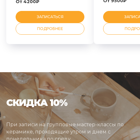
От 9500₽
От 4200₽
ЗАПИСАТЬСЯ
ЗАПИС
ПОДРОБНЕЕ
ПОДРО
СКИДКА 10%
При записи на групповые мастер-классы по
керамике, проходящие утром и днем с
понедельника по среду