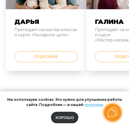
ДАРЬЯ
ГАЛИНА
Преподает на мастер-классах
Преподает на м
и курсе «Гончарное дело»
и курсе
«Мастер-керами
ПОДРОБНЕЕ
ПОДРО
Мы используем cookies. Это нужно для улучшения работы
сайта. Подробнее — в нашей
политике
ГДЕ БУДУТ
ХОРОШО
ПРОХОДИТЬ