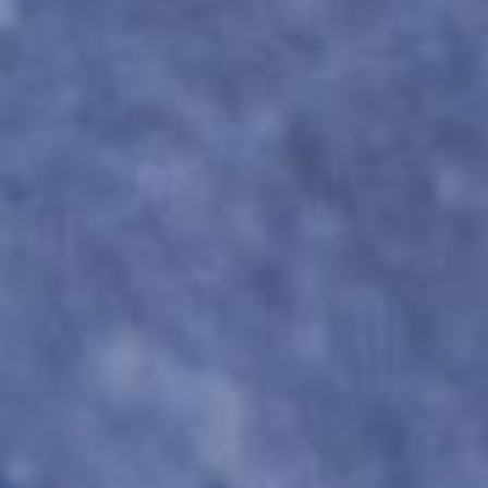
ЛЕПКА ИЗ ПЛАСТА
Техника заключается в раскатывании
глины в пласт, из которого вырезается
тарелочка! Вы придаете ей нужную форму,
поднимаете стенки и декорируете по
своему вкусу.
Используется на мастер-классах
по созданию тарелок, кашпо,
подсвечников, домиков и ваз, а также
ваз 18+.