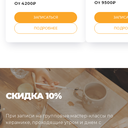
От 9500₽
От 4200₽
ЗАПИСАТЬСЯ
ЗАПИС
ПОДРОБНЕЕ
ПОДРО
СКИДКА 10%
При записи на групповые мастер-классы по
керамике, проходящие утром и днем с