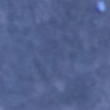
чтобы наглядно показать, в какой технике
вы будете работать на конкретном мастер-
классе!
ЛЕПКА ИЗ КОМА
Вы создаете изделие из круглого комочка
глины — вытягиваете стенки, расширяете
форму исходя из своей задумки. Осталось
только украсить!
Используется на мастер-классах
по созданию кружек, баночек и мисок.