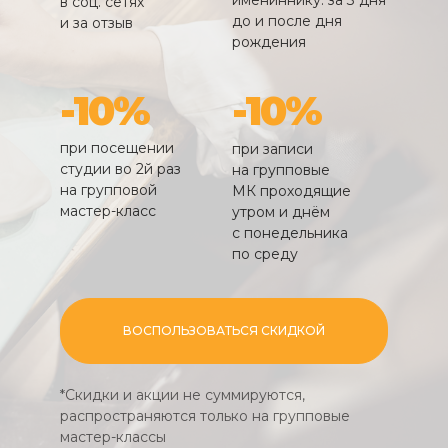
имениннику: за 3 дня
в соц. сетях
до и после дня
и за отзыв
рождения
-10%
-10%
при посещении
при записи
студии во 2й раз
на групповые
на групповой
МК проходящие
мастер-класс
утром и днём
с понедельника
по среду
ВОСПОЛЬЗОВАТЬСЯ СКИДКОЙ
*Скидки и акции не суммируются,
распространяются только на групповые
мастер-классы