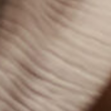
тарелочка! Вы придаете ей нужную форму,
поднимаете стенки и декорируете по
своему вкусу.
Используется на мастер-классах
по созданию тарелок, кашпо,
подсвечников, домиков и ваз, а также
ваз 18+.