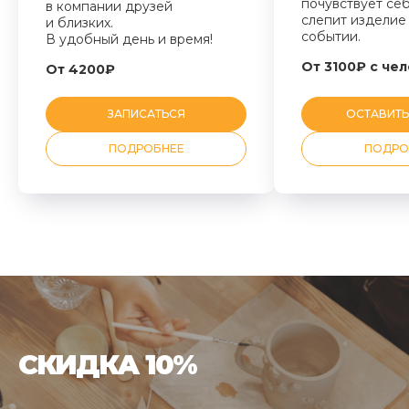
почувствует се
в компании друзей
слепит изделие 
и близких.
событии.
В удобный день и время!
От 3100₽ с че
От 4200₽
ЗАПИСАТЬСЯ
ОСТАВИТЬ
ПОДРОБНЕЕ
ПОДРО
СКИДКА 10%