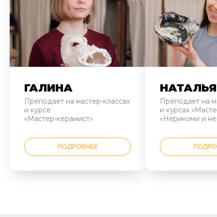
ГАЛИНА
НАТАЛЬЯ
Преподает на мастер-классах
Преподает на м
и курсе
и курсах «Масте
«Мастер-керамист»
«Нерикоми и не
ПОДРОБНЕЕ
ПОДРО