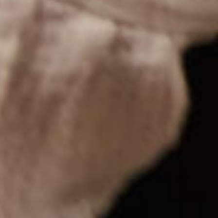
ТЕХНИКИ ЛЕПКИ
Мастер-классы по созданию керамических
изделий могут проходить в разных
техниках лепки. Мы создали эту памятку,
чтобы наглядно показать, в какой технике
вы будете работать на конкретном мастер-
классе!
ЛЕПКА ИЗ КОМА
Вы создаете изделие из круглого комочка
глины — вытягиваете стенки, расширяете
форму исходя из своей задумки. Осталось
только украсить!
Используется на мастер-классах
по созданию кружек, баночек и мисок.